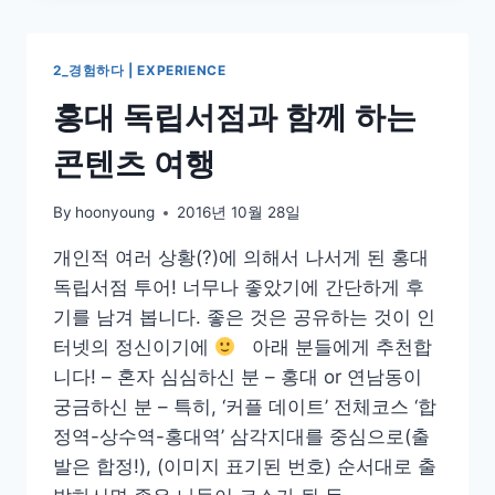
경
영
(FEAT.
2_경험하다 | EXPERIENCE
손
의
홍대 독립서점과 함께 하는
제
곱
콘텐츠 여행
법
칙)
By
hoonyoung
2016년 10월 28일
개인적 여러 상황(?)에 의해서 나서게 된 홍대
독립서점 투어! 너무나 좋았기에 간단하게 후
기를 남겨 봅니다. 좋은 것은 공유하는 것이 인
터넷의 정신이기에
아래 분들에게 추천합
니다! – 혼자 심심하신 분 – 홍대 or 연남동이
궁금하신 분 – 특히, ‘커플 데이트’ 전체코스 ‘합
정역-상수역-홍대역’ 삼각지대를 중심으로(출
발은 합정!), (이미지 표기된 번호) 순서대로 출