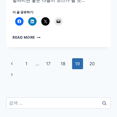
발하시면 좋은 나들이 코스가 될 듯…
이 글 공유하기:
홍
READ MORE
대
독
립
서
Page
Previous
1
…
17
18
19
20
점
과
navigation
Page
Next
함
께
Page
하
는
콘
검
텐
색:
츠
여