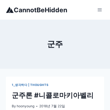
Skip
CannotBeHidden
to
content
군주
1_생각하다 | THOUGHTS
군주론 #니콜로마키아벨리
By
hoonyoung
2018년 7월 22일