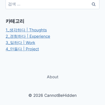
검
니
색:
콜
로
마
카테고리
키
아
1_생각하다 | Thoughts
벨
2_경험하다 | Experience
리
3_일하다 | Work
4_만들다 | Project
About
© 2026 CannotBeHidden