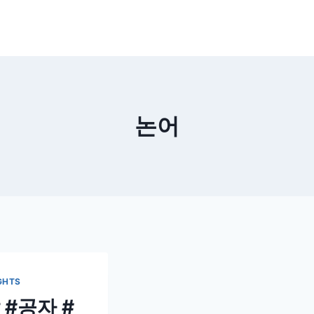
논어
GHTS
 #공자 #