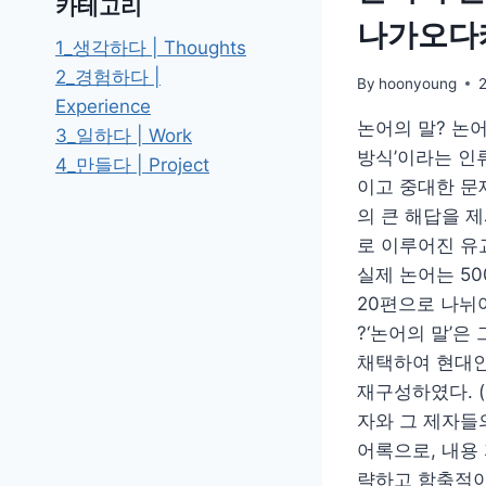
카테고리
나가오다
1_생각하다 | Thoughts
2_경험하다 |
By
hoonyoung
Experience
논어의 말? 논어
3_일하다 | Work
방식’이라는 인
4_만들다 | Project
이고 중대한 문
의 큰 해답을 
로 이루어진 유
실제 논어는 50
20편으로 나뉘
?‘논어의 말’은
채택하여 현대인
재구성하였다. 
자와 그 제자들
어록으로, 내용
략하고 함축적이