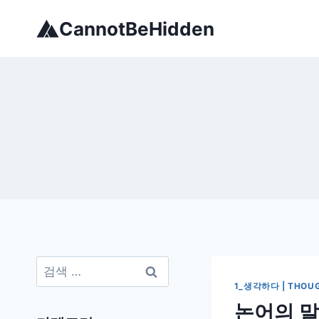
Skip
CannotBeHidden
to
content
검
색:
1_생각하다 | THOU
논어의 말