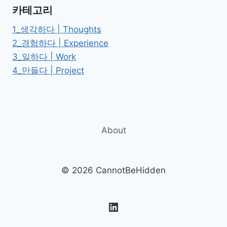
가
카테고리
에
서
1_생각하다 | Thoughts
GOLD–
2_경험하다 | Experience
SILVER–
3_일하다 | Work
BRONZE
라
4_만들다 | Project
벨
체
계
가
필
About
요
한
이
유
© 2026 CannotBeHidden
LinkedIn