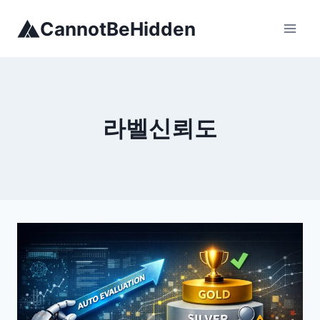
Skip
CannotBeHidden
to
content
라벨신뢰도