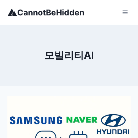
Skip
CannotBeHidden
to
content
모빌리티AI