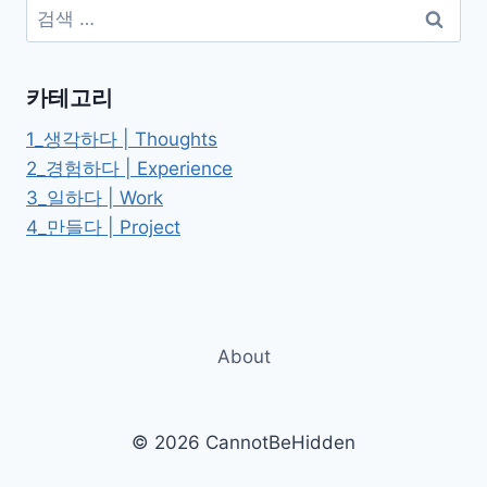
검
니
색:
콜
로
마
카테고리
키
아
1_생각하다 | Thoughts
벨
2_경험하다 | Experience
리
3_일하다 | Work
4_만들다 | Project
About
© 2026 CannotBeHidden