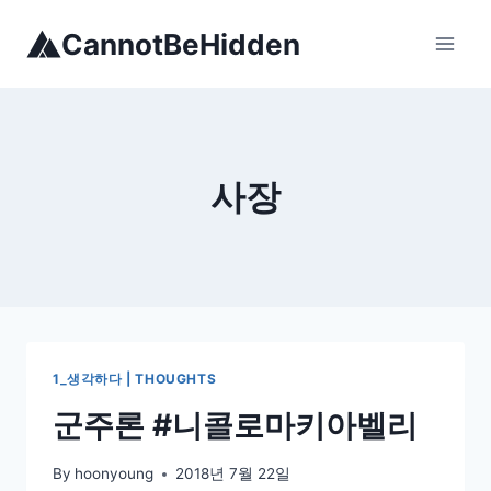
Skip
CannotBeHidden
to
content
사장
1_생각하다 | THOUGHTS
군주론 #니콜로마키아벨리
By
hoonyoung
2018년 7월 22일