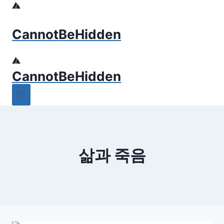
Skip
to
CannotBeHidden
content
CannotBeHidden
삶과 죽음