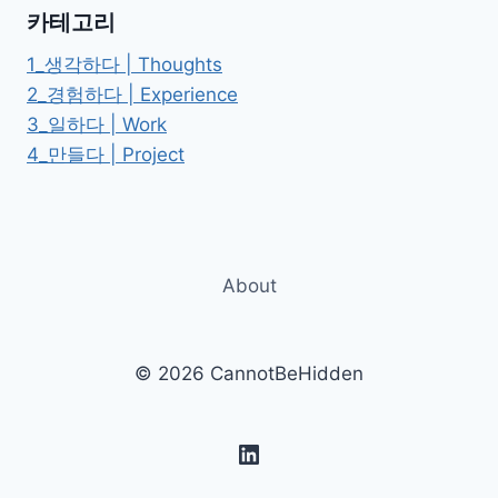
삶
카테고리
과
죽
1_생각하다 | Thoughts
음
2_경험하다 | Experience
의
3_일하다 | Work
경
계
4_만들다 | Project
에
서,
인
간
다
About
움
을
다
시
© 2026 CannotBeHidden
생
각
하
LinkedIn
다