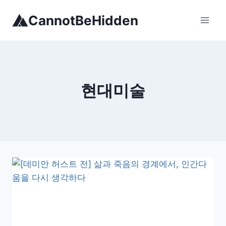
Skip
CannotBeHidden
to
content
현대미술