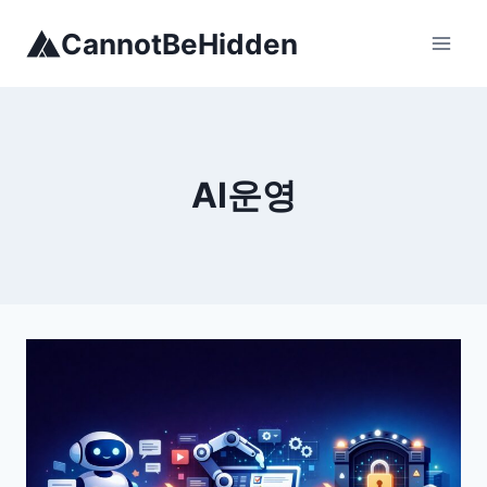
Skip
CannotBeHidden
to
content
AI운영