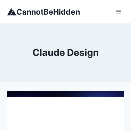
Skip
CannotBeHidden
to
content
Claude Design