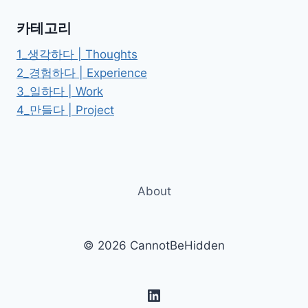
간
만
카테고리
에
사
1_생각하다 | Thoughts
주
2_경험하다 | Experience
앱
3_일하다 | Work
POC
만
4_만들다 | Project
들
기
About
© 2026 CannotBeHidden
LinkedIn