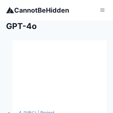
Skip
CannotBeHidden
to
content
GPT-4o
4_만들다 | Project