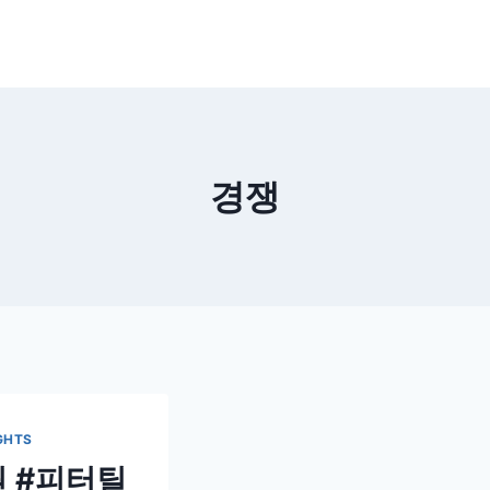
경쟁
GHTS
원 #피터틸