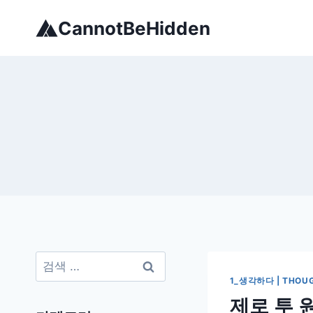
Skip
CannotBeHidden
to
content
검
색:
1_생각하다 | THOU
제로 투 