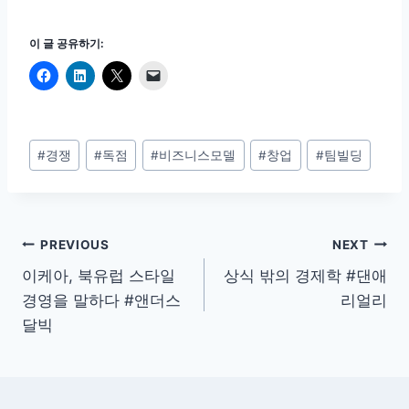
이 글 공유하기:
Post
#
경쟁
#
독점
#
비즈니스모델
#
창업
#
팀빌딩
Tags:
글
PREVIOUS
NEXT
이케아, 북유럽 스타일
상식 밖의 경제학 #댄애
탐
경영을 말하다 #앤더스
리얼리
색
달빅