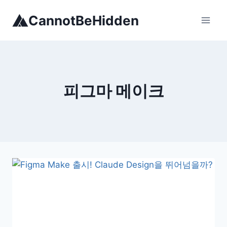
Skip
CannotBeHidden
to
content
피그마 메이크