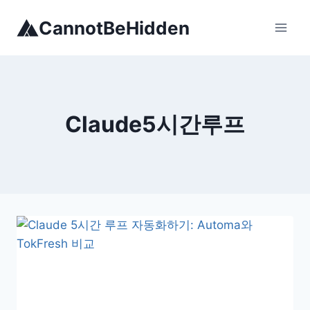
Skip
CannotBeHidden
to
content
Claude5시간루프