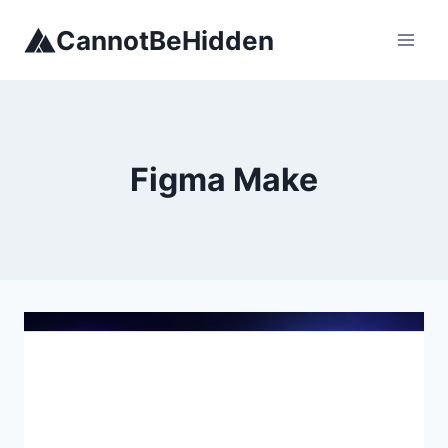
Skip
CannotBeHidden
to
content
Figma Make